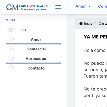
Amor
Come
MENU
Inicio
Cart
Inicio
YA ME PE
Amor
Comercial
Hola como 
Horoscopo
No puedo n
Contacto
sorpresa, 
Fueron tant
No te preo
por ti ya s