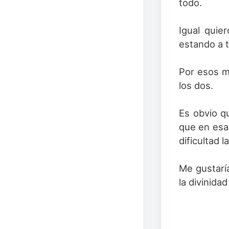
todo.
Igual quie
estando a 
Por esos m
los dos.
Es obvio q
que en esa
dificultad 
Me gustaría
la divinida