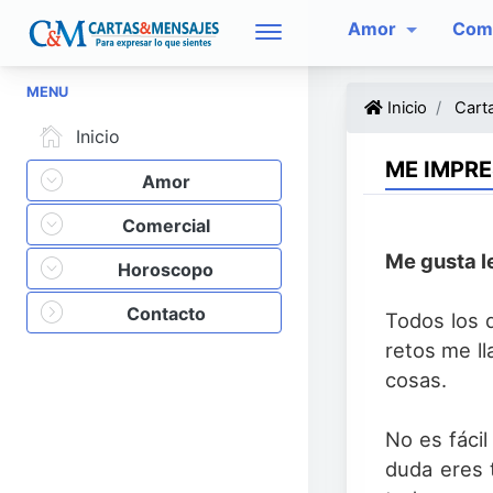
Amor
Come
MENU
Inicio
Carta
Inicio
ME IMPR
Amor
Comercial
Me gusta le
Horoscopo
Contacto
Todos los 
retos me ll
cosas.
No es fácil
duda eres 